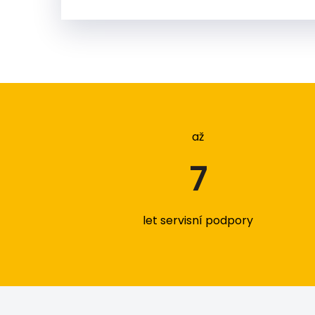
až
7
let servisní podpory