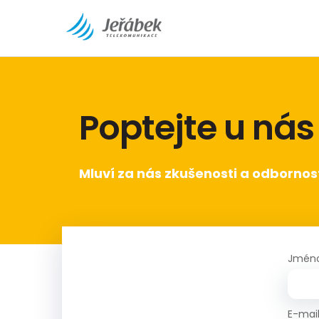
Poptejte u nás
Mluví za nás zkušenosti a odbornos
Jmén
E-mai