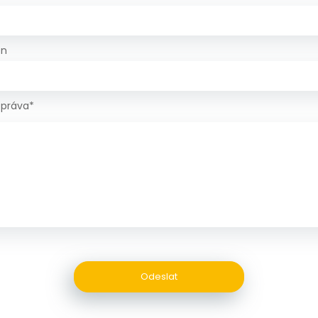
on
zpráva*