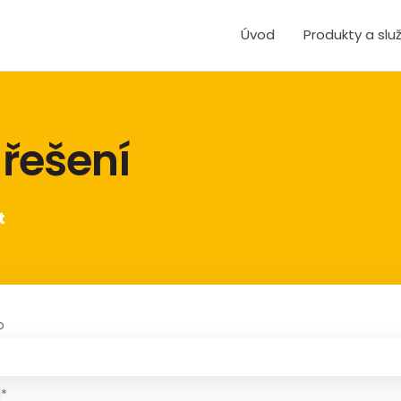
Úvod
Produkty a slu
 řešení
t
o
l*